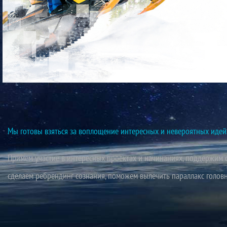
TATARRIDERS
Мы готовы взяться за воплощение интересных и невероятных иде
Примем участие в интересных проектах и начинаниях, поддержим с
сделаем ребрендинг сознания, поможем вылечить параллакс головно