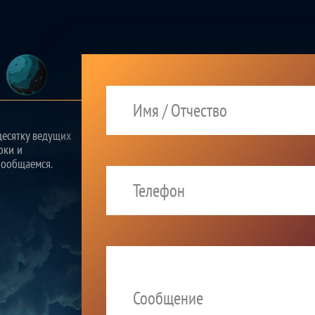
десятку ведущих
оки и
пообщаемся.