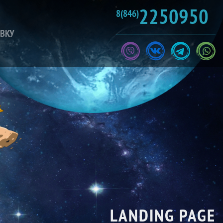
2250950
8(846)
ЯВКУ
LANDING PAGE