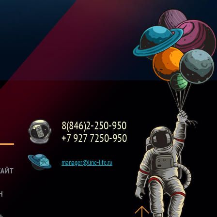
8(846)2-250-950
+7 927 7250-950
manager@line-life.ru
САЙТ
Н