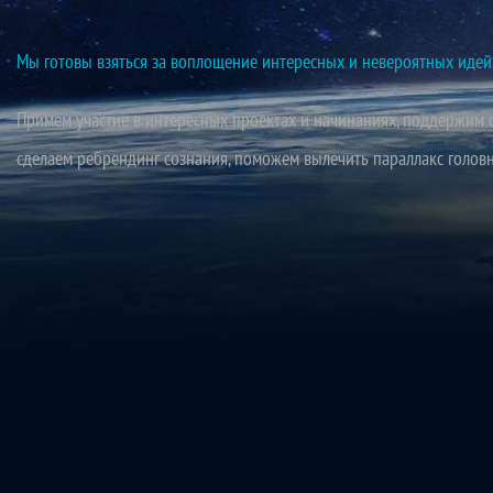
Мы готовы взяться за воплощение интересных и невероятных иде
Примем участие в интересных проектах и начинаниях, поддержим с
сделаем ребрендинг сознания, поможем вылечить параллакс головно