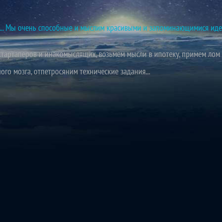
й... Мы очень способные и мыслим красивыми и запоминающимися иде
тартаперов и инакомыслящих, возьмем мысли в ипотеку, примем лом 
го мозга, отпетросяним технические задания...