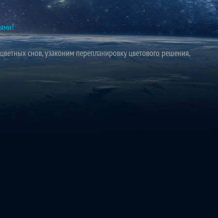
ями!
цветных снов, узаконим перепланировку цветового решения,