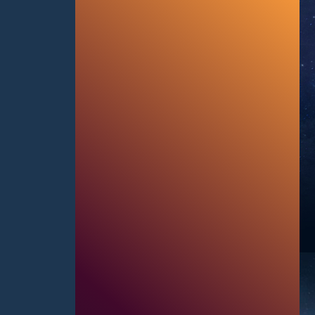
ПЫ
рума
Т?
МИ
ИО