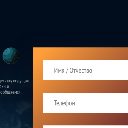
десятку ведущих
оки и
пообщаемся.