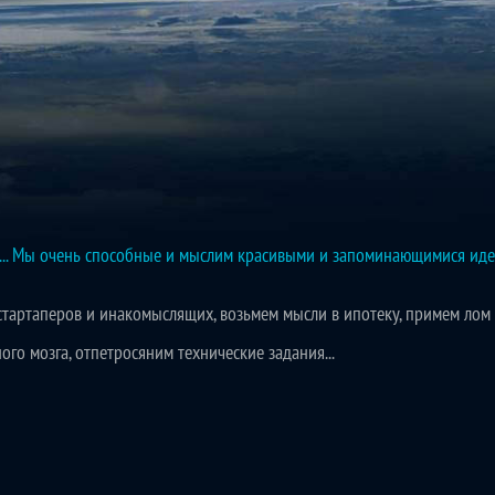
й... Мы очень способные и мыслим красивыми и запоминающимися иде
тартаперов и инакомыслящих, возьмем мысли в ипотеку, примем лом 
го мозга, отпетросяним технические задания...