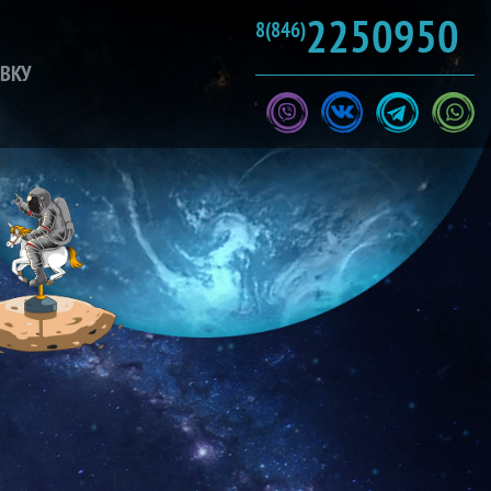
2250950
8(846)
ЯВКУ